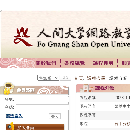
首頁
課程搜尋
課程介紹
/
/
課程名稱
2026-1
帳號:
課程語言
繁體中
密碼:
課程字幕
學院
台中分