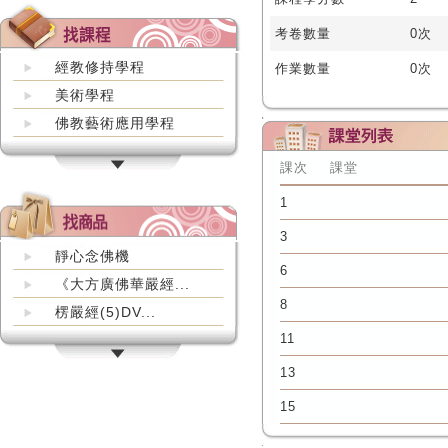
考卷數量
0次
經教修持學程
作業數量
0次
美術學程
佛教藝術應用學程
課次
課堂
1
3
靜心念佛機
6
《大方廣佛華嚴經...
8
楞嚴經(5)DV...
11
13
15