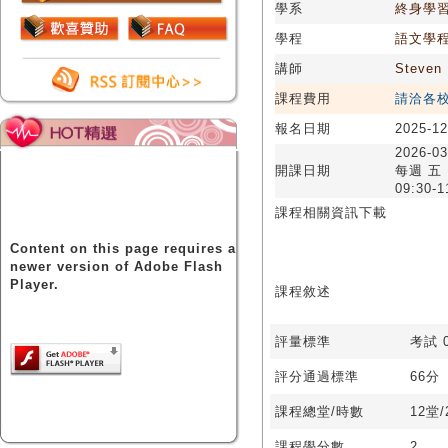
學系
終身學
學程
語文學
講師
Steven
課程費用
請洽各
報名日期
2025-12
2026-03
開課日期
每週 五
09:30-1
課程相關資訊下載
Content on this page requires a
newer version of Adobe Flash
Player.
課程敘述
評量標準
考試 0
評分通過標準
66分
課程總堂/時數
12堂
課程學分數
2