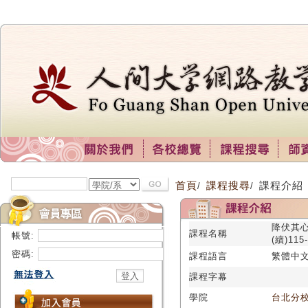
首頁
課程搜尋
課程介紹
/
/
降伏其
課程名稱
帳號:
(續)115
密碼:
課程語言
繁體中
課程字幕
學院
台北分