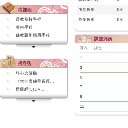
考卷數量
0次
經教修持學程
作業數量
0次
美術學程
佛教藝術應用學程
課次
課堂
1
3
靜心念佛機
5
《大方廣佛華嚴經...
7
楞嚴經(5)DV...
9
11