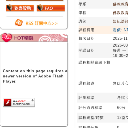
學系
佛教教
學程
佛教教
講師
知紀法
課程費用
定價: N
報名日期
2025-11
2026-03
開課日期
每週 一
19:30~2
課程相關資訊下載
Content on this page requires a
newer version of Adobe Flash
Player.
課程敘述
降伏其心
評量標準
考試 0
評分通過標準
60分
課程總堂/時數
12堂
課程學分數
0