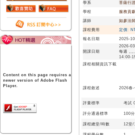
學系
菩薩行
學程
服務貢
講師
如參法
課程費用
定價: N
報名日期
2025-10
2026-03
開課日期
每週 ,,,,
14:00-1
課程相關資訊下載
Content on this page requires a
newer version of Adobe Flash
Player.
課程敘述
2026
評量標準
考試 0
評分通過標準
100分
課程總堂/時數
12堂
課程學分數
1