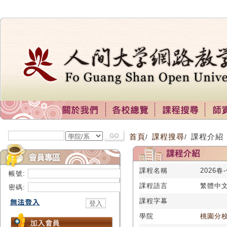
首頁
課程搜尋
課程介紹
/
/
課程名稱
2026
帳號:
課程語言
繁體中
密碼:
課程字幕
學院
桃園分