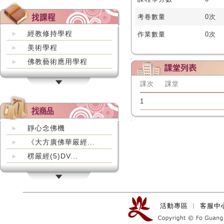
考卷數量
0次
經教修持學程
作業數量
0次
美術學程
佛教藝術應用學程
課次
課堂
1
靜心念佛機
《大方廣佛華嚴經...
楞嚴經(5)DV...
活動專區
︱
客服中