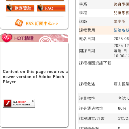
學系
終身學
學程
兒童學
講師
陳姿羽
課程費用
請洽各
報名日期
2025-06
2025-12
開課日期
每週 日
10:00-1
課程相關資訊下載
Content on this page requires a
newer version of Adobe Flash
Player.
課程敘述
藉由捏
評量標準
考試 0
評分通過標準
80分
課程總堂/時數
1堂/
課程學分數
0