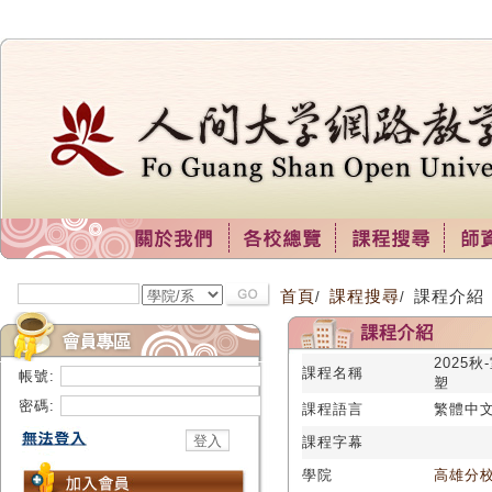
首頁
課程搜尋
課程介紹
/
/
2025
課程名稱
帳號:
塑
密碼:
課程語言
繁體中
課程字幕
學院
高雄分