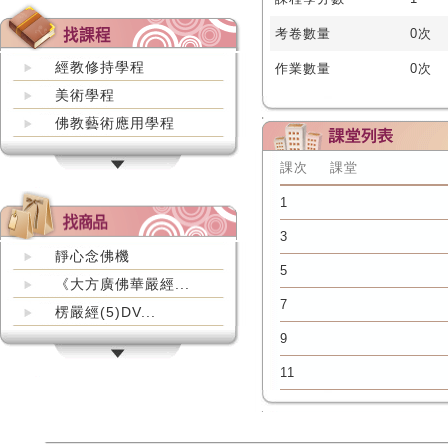
考卷數量
0次
經教修持學程
作業數量
0次
美術學程
佛教藝術應用學程
課次
課堂
1
3
靜心念佛機
5
《大方廣佛華嚴經...
7
楞嚴經(5)DV...
9
11