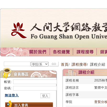
首頁
課程搜尋
課程介紹
/
/
課程名稱
2025
帳號:
課程語言
繁體中
密碼:
課程字幕
學院
普賢分