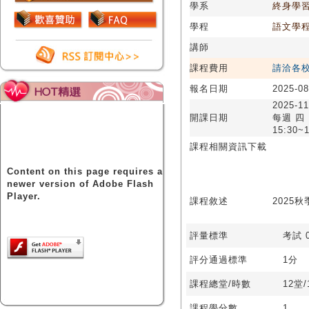
學系
終身學
學程
語文學
講師
課程費用
請洽各
報名日期
2025-08
2025-11
開課日期
每週 四
15:30~1
課程相關資訊下載
Content on this page requires a
newer version of Adobe Flash
Player.
課程敘述
2025
評量標準
考試 0
評分通過標準
1分
課程總堂/時數
12堂
課程學分數
1