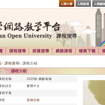
頁
課程搜尋
課程介紹
/
/
課程名稱
2025秋-樂齡瑜珈
課程語言
繁體中文
課程字幕
學院
高雄分校