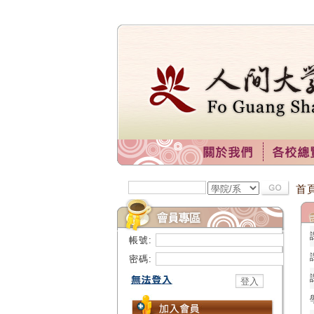
首
帳號:
密碼: