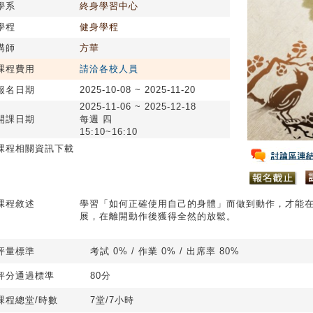
學系
終身學習中心
學程
健身學程
講師
方華
課程費用
請洽各校人員
報名日期
2025-10-08 ~ 2025-11-20
2025-11-06 ~ 2025-12-18
開課日期
每週 四
15:10~16:10
課程相關資訊下載
課程敘述
學習「如何正確使用自己的身體」而做到動作，才能
展，在離開動作後獲得全然的放鬆。
評量標準
考試 0% / 作業 0% / 出席率 80%
評分通過標準
80分
課程總堂/時數
7堂/7小時