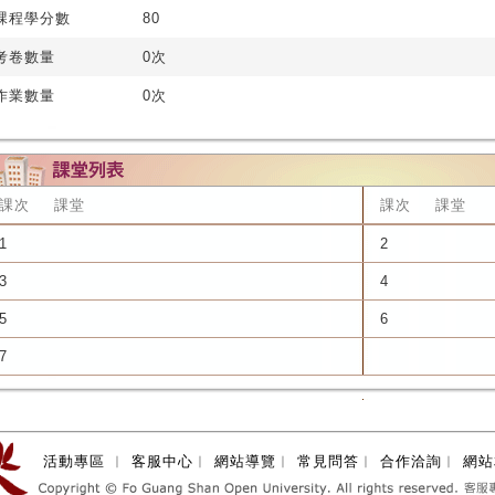
課程學分數
80
考卷數量
0次
作業數量
0次
課次
課堂
課次
課堂
1
2
3
4
5
6
7
活動專區
︱
客服中心
︱
網站導覽
︱
常見問答
︱
合作洽詢
︱
網站