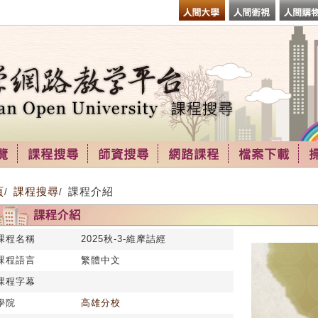
頁
課程搜尋
課程介紹
/
/
課程名稱
2025秋-3-維摩詰經
課程語言
繁體中文
課程字幕
學院
高雄分校