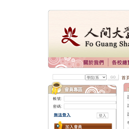
首
帳號:
密碼: