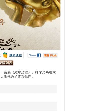
當，當屬《維摩詰經》。維摩詰為在家
揚大乘佛教的實踐法門。