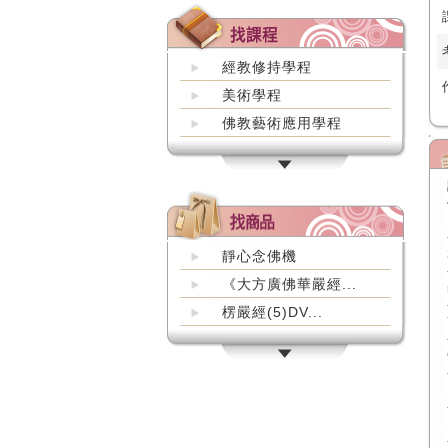
經教修持學程
美術學程
佛教藝術應用學程
靜心念佛機
《大方廣佛華嚴經...
楞嚴經(5)DV...