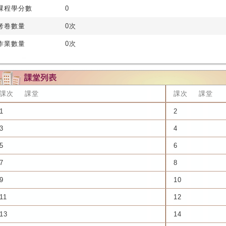
課程學分數
0
考卷數量
0次
作業數量
0次
課次
課堂
課次
課堂
1
2
3
4
5
6
7
8
9
10
11
12
13
14