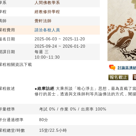
學系
人間佛教學系
學程
經教修持學程
講師
覺軒法師
課程費用
請洽各校人員
報名日期
2025-06-03 ~ 2025-11-20
2025-09-24 ~ 2026-01-20
開課日期
每週 三
10:00~11:30
課程相關資訊下載
課程敘述
●
維摩詰經
:大乘所談「唯心淨土」思想，最為直截了
修行的居士，透過與文殊師利等共論佛法的方式，闡
評量標準
考試 0% / 作業 0% / 出席率 100%
評分通過標準
80分
課程總堂/時數
15堂/22.5小時