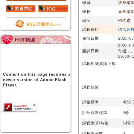
學系
終身學
學程
兒童學
講師
鄧丞恩
課程費用
請洽各
報名日期
2025-07
2025-09
開課日期
每週 ,,,,
09:30~1
課程相關資訊下載
Content on this page requires a
newer version of Adobe Flash
Player.
課程敘述
評量標準
考試 0
評分通過標準
0分
課程總堂/時數
14堂
課程學分數
0