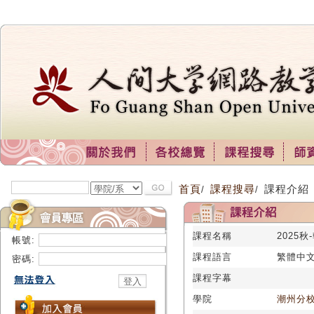
首頁
課程搜尋
課程介紹
/
/
課程名稱
2025
帳號:
課程語言
繁體中
密碼:
課程字幕
學院
潮州分