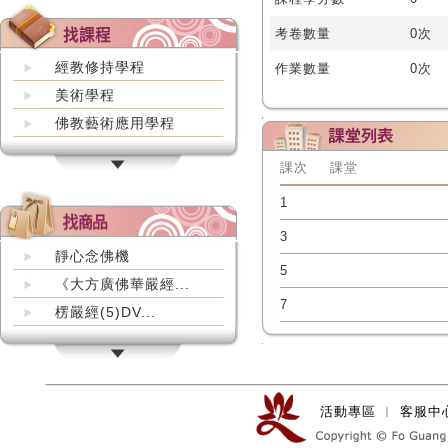
考卷數量
0次
經教修持學程
作業數量
0次
美術學程
佛教藝術應用學程
課次
課堂
1
3
靜心念佛機
5
《大方廣佛華嚴經...
7
楞嚴經(5)DV...
活動專區
︱
客服中