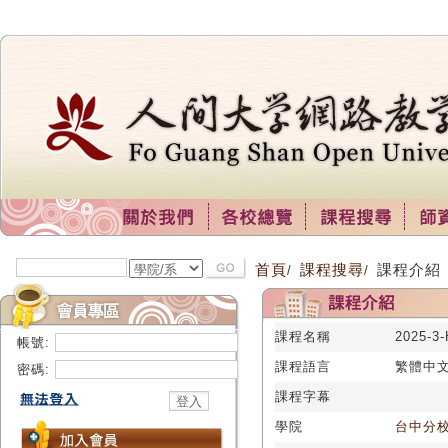
首頁
課程搜尋
課程介紹
/
/
課程名稱
2025-
帳號:
課程語言
繁體中
密碼:
課程字幕
學院
台中分