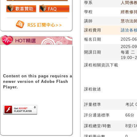
學系
人間佛
學程
經教修
講師
慧功法
課程費用
請洽各
報名日期
2025-06
2025-09
開課日期
每週 二
19:00~2
課程相關資訊下載
Content on this page requires a
newer version of Adobe Flash
Player.
課程敘述
評量標準
考試 0
評分通過標準
66分
課程總堂/時數
8堂/
課程學分數
0