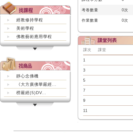
考卷數量
0次
經教修持學程
作業數量
0次
美術學程
佛教藝術應用學程
課次
課堂
1
3
靜心念佛機
5
《大方廣佛華嚴經...
7
楞嚴經(5)DV...
9
11