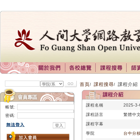
首頁
課程搜尋
課程介紹
/
/
課程名稱
2025-
帳號:
課程語言
繁體中
密碼:
課程字幕
學院
台中分