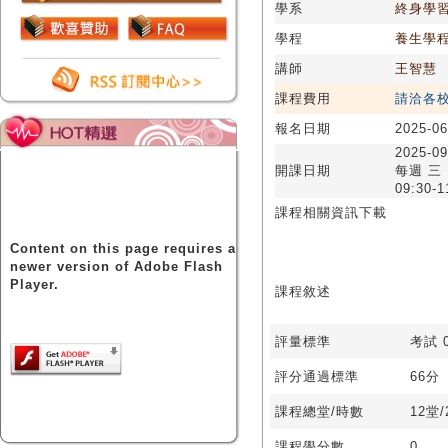
學系
終身學
學程
養生學
講師
王智慧
課程費用
請洽各
報名日期
2025-06
2025-09
開課日期
每週 三
09:30-1
課程相關資訊下載
Content on this page requires a
newer version of Adobe Flash
Player.
課程敘述
評量標準
考試 0
評分通過標準
66分
課程總堂/時數
12堂
課程學分數
0