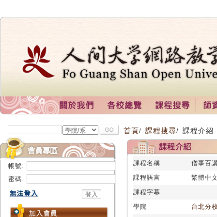
首頁
課程搜尋
課程介紹
/
/
課程名稱
僧事百講1
帳號:
課程語言
繁體中
密碼:
課程字幕
學院
台北分