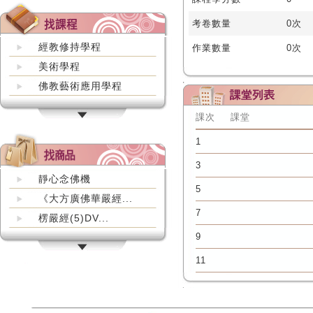
考卷數量
0次
經教修持學程
作業數量
0次
美術學程
佛教藝術應用學程
課次
課堂
1
3
靜心念佛機
5
《大方廣佛華嚴經...
7
楞嚴經(5)DV...
9
11