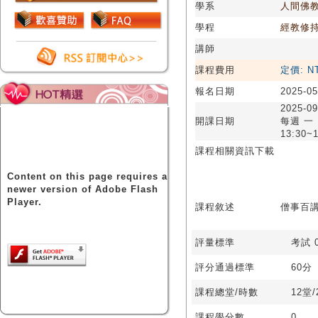
學系
人間佛
學程
經教修
講師
課程費用
定價: N
報名日期
2025-05
2025-09
開課日期
每週 一
13:30~1
課程相關資訊下載
Content on this page requires a
newer version of Adobe Flash
Player.
課程敘述
僧事百講1
評量標準
考試 0
評分通過標準
60分
課程總堂/時數
12堂
課程學分數
0