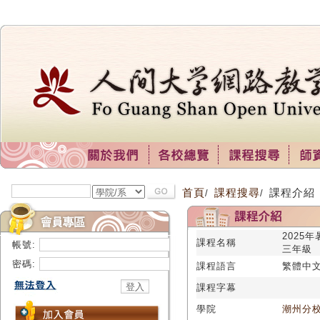
首頁
課程搜尋
課程介紹
/
/
2025
課程名稱
帳號:
三年級
密碼:
課程語言
繁體中
課程字幕
學院
潮州分