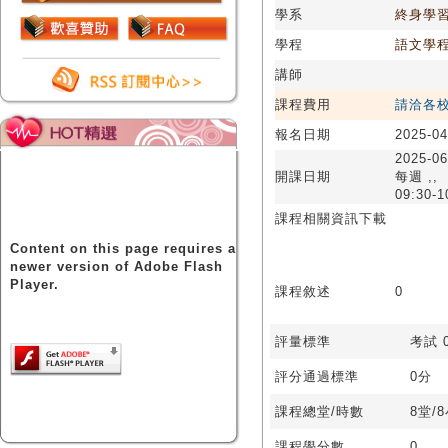
學系
終身學
學程
語文學
講師
課程費用
請洽各
報名日期
2025-04
2025-06
開課日期
每週 ,,
09:30-1
課程相關資訊下載
Content on this page requires a
newer version of Adobe Flash
Player.
課程敘述
0
評量標準
考試 0
評分通過標準
0分
課程總堂/時數
8堂/
課程學分數
0