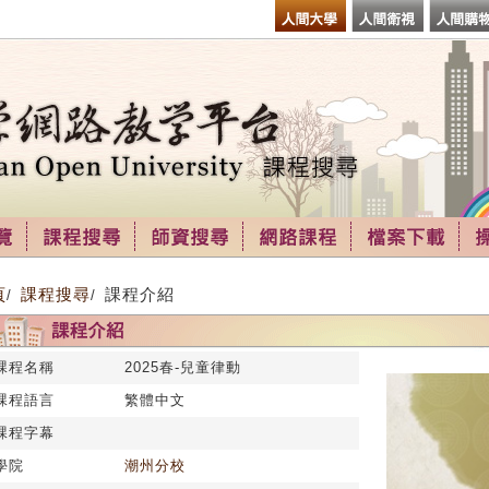
頁
課程搜尋
課程介紹
/
/
課程名稱
2025春-兒童律動
課程語言
繁體中文
課程字幕
學院
潮州分校