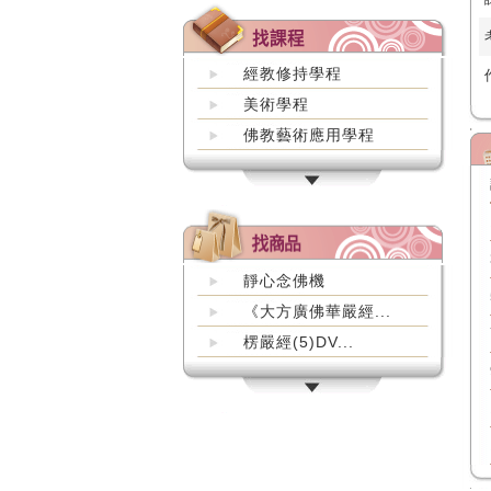
經教修持學程
美術學程
佛教藝術應用學程
靜心念佛機
《大方廣佛華嚴經...
楞嚴經(5)DV...