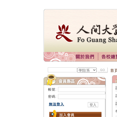
首
帳號:
密碼: