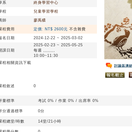
學系
終身學習中心
學程
兒童學習學程
講師
廖禹穠
課程費用
定價: NT$ 2600元
不含雜費
報名日期
2024-12-22 ~ 2025-03-02
2025-02-23 ~ 2025-05-25
開課日期
每週 ,,,,,,,,
10:00~11:30
課程相關資訊下載
課程敘述
0
評量標準
考試 0% / 作業 0% / 出席率 0%
評分通過標準
0分
課程總堂/時數
14堂/21小時
課程學分數
0