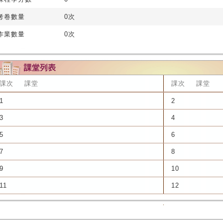
考卷數量
0次
作業數量
0次
課次
課堂
課次
課堂
1
2
3
4
5
6
7
8
9
10
11
12