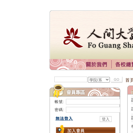
首
帳號:
密碼: