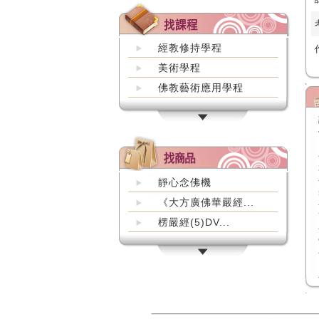
經教修持學程
美術學程
佛教藝術應用學程
靜心念佛機
《大方廣佛華嚴經...
楞嚴經(5)DV...