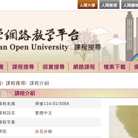
頁
課程搜尋
課程介紹
/
/
課程名稱
禪修114-01/308A
課程語言
繁體中文
課程字幕
學院
台北分校