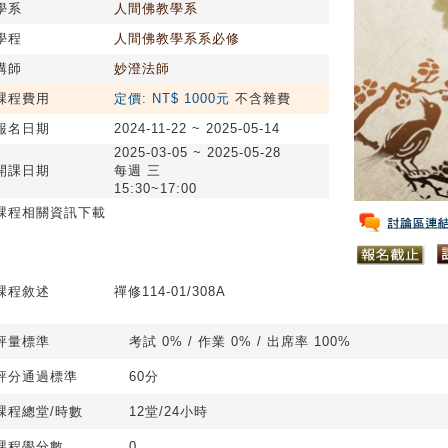
學系
人間佛教學系
學程
人間佛教學系系必修
講師
妙澄法師
課程費用
定價: NT$ 1000元
不含雜費
報名日期
2024-11-22 ~ 2025-05-14
2025-03-05 ~ 2025-05-28
開課日期
每週 三
15:30~17:00
課程相關資訊下載
課程敘述
禪修114-01/308A
評量標準
考試 0% / 作業 0% / 出席率 100%
評分通過標準
60分
課程總堂/時數
12堂/24小時
課程學分數
0