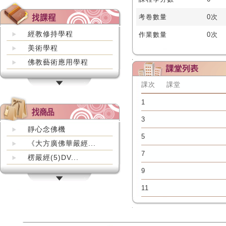
考卷數量
0次
經教修持學程
作業數量
0次
美術學程
佛教藝術應用學程
課次
課堂
1
3
靜心念佛機
5
《大方廣佛華嚴經...
7
楞嚴經(5)DV...
9
11