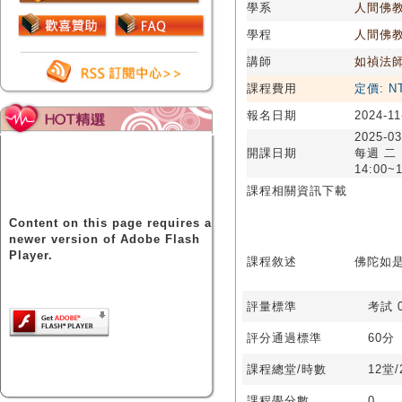
學系
人間佛
學程
人間佛
講師
如禎法
課程費用
定價: N
報名日期
2024-11
2025-03
開課日期
每週 二
14:00~1
課程相關資訊下載
Content on this page requires a
newer version of Adobe Flash
Player.
課程敘述
佛陀如是說
評量標準
考試 0
評分通過標準
60分
課程總堂/時數
12堂
課程學分數
0