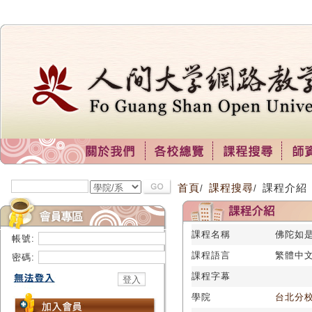
首頁
課程搜尋
課程介紹
/
/
課程名稱
佛陀如是說
帳號:
課程語言
繁體中
密碼:
課程字幕
學院
台北分