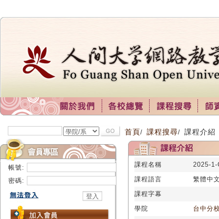
首頁
課程搜尋
課程介紹
/
/
課程名稱
2025-
帳號:
課程語言
繁體中
密碼:
課程字幕
學院
台中分