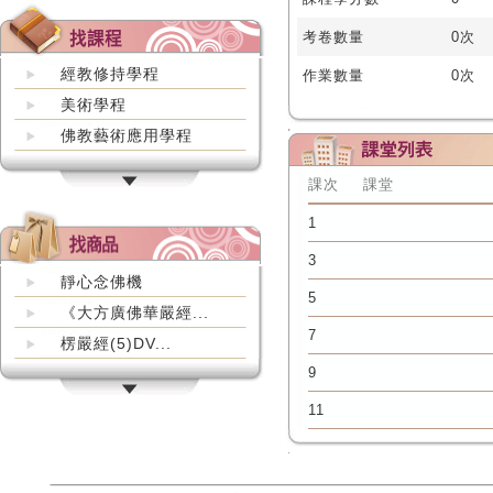
考卷數量
0次
經教修持學程
作業數量
0次
美術學程
佛教藝術應用學程
課次
課堂
1
3
靜心念佛機
5
《大方廣佛華嚴經...
7
楞嚴經(5)DV...
9
11