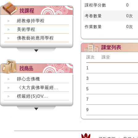
課程學分數
0
考卷數量
0次
經教修持學程
作業數量
0次
美術學程
佛教藝術應用學程
課次
課堂
1
3
靜心念佛機
《大方廣佛華嚴經...
5
楞嚴經(5)DV...
7
9