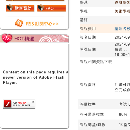
學系
終身學
學程
美術學
講師
課程費用
請洽各
報名日期
2024-09
2024-09
開課日期
每週 ,,
16:00~1
課程相關資訊下載
Content on this page requires a
newer version of Adobe Flash
Player.
課程敘述
油畫可
立完成
評量標準
考試 0
評分通過標準
80分
課程總堂/時數
10堂