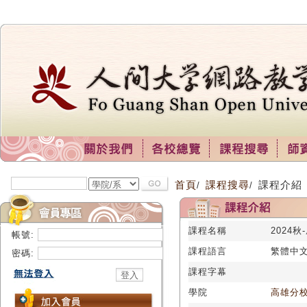
首頁
課程搜尋
課程介紹
/
/
課程名稱
2024秋
帳號:
課程語言
繁體中
密碼:
課程字幕
學院
高雄分