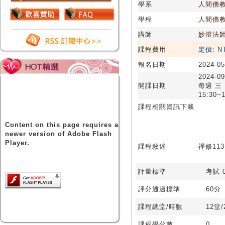
學系
人間佛
學程
人間佛
講師
妙澄法
課程費用
定價: N
報名日期
2024-05
2024-09
開課日期
每週 三
15:30~1
課程相關資訊下載
Content on this page requires a
newer version of Adobe Flash
Player.
課程敘述
禪修113-
評量標準
考試 0
評分通過標準
60分
課程總堂/時數
12堂
課程學分數
0