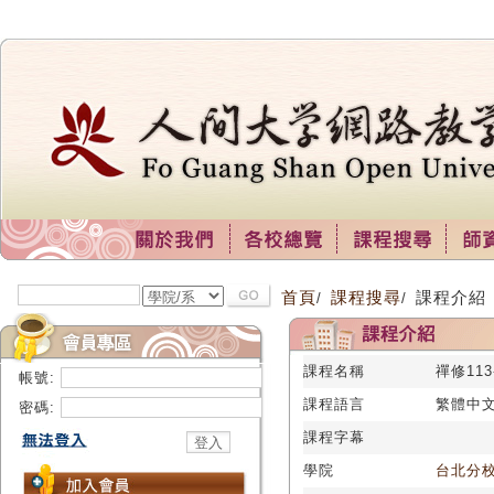
首頁
課程搜尋
課程介紹
/
/
課程名稱
禪修113-
帳號:
課程語言
繁體中
密碼:
課程字幕
學院
台北分