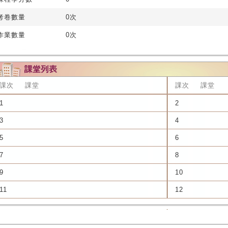
考卷數量
0次
作業數量
0次
課次
課堂
課次
課堂
1
2
3
4
5
6
7
8
9
10
11
12