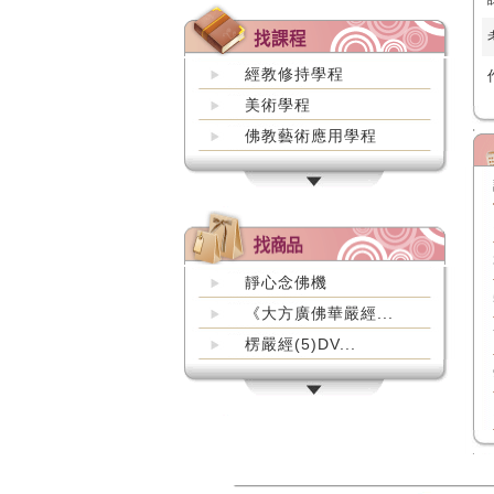
經教修持學程
美術學程
佛教藝術應用學程
靜心念佛機
《大方廣佛華嚴經...
楞嚴經(5)DV...