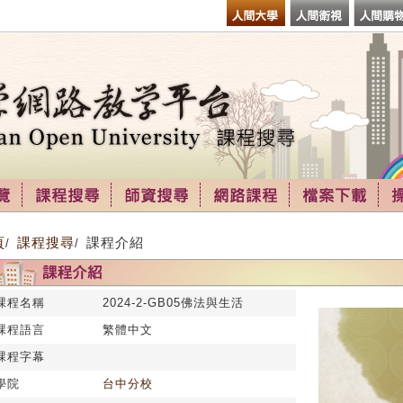
頁
課程搜尋
課程介紹
/
/
課程名稱
2024-2-GB05佛法與生活
課程語言
繁體中文
課程字幕
學院
台中分校