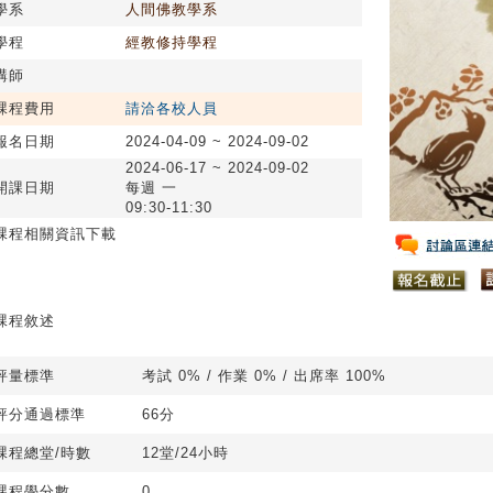
學系
人間佛教學系
學程
經教修持學程
講師
課程費用
請洽各校人員
報名日期
2024-04-09 ~ 2024-09-02
2024-06-17 ~ 2024-09-02
開課日期
每週 一
09:30-11:30
課程相關資訊下載
課程敘述
評量標準
考試 0% / 作業 0% / 出席率 100%
評分通過標準
66分
課程總堂/時數
12堂/24小時
課程學分數
0