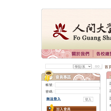
首
帳號:
密碼: