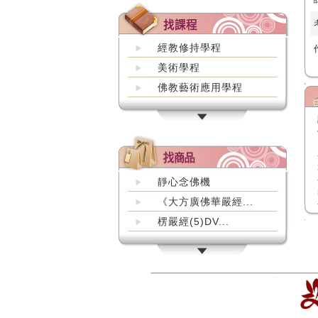
經教修持學程
美術學程
佛教藝術應用學程
靜心念佛機
《大方廣佛華嚴經...
楞嚴經(5)DV...