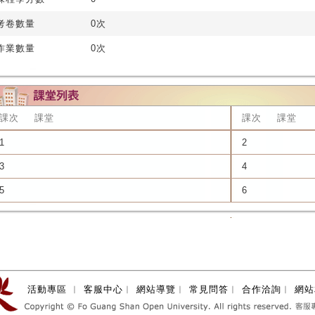
考卷數量
0次
作業數量
0次
課次
課堂
課次
課堂
1
2
3
4
5
6
活動專區
︱
客服中心
︱
網站導覽
︱
常見問答
︱
合作洽詢
︱
網站