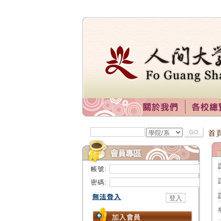
首
帳號:
密碼: