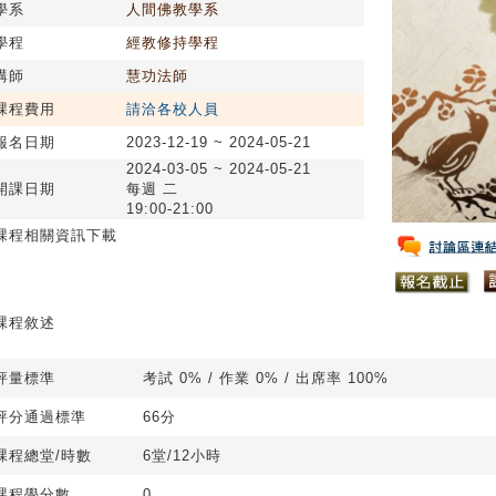
學系
人間佛教學系
學程
經教修持學程
講師
慧功法師
課程費用
請洽各校人員
報名日期
2023-12-19 ~ 2024-05-21
2024-03-05 ~ 2024-05-21
開課日期
每週 二
19:00-21:00
課程相關資訊下載
課程敘述
評量標準
考試 0% / 作業 0% / 出席率 100%
評分通過標準
66分
課程總堂/時數
6堂/12小時
課程學分數
0