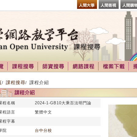
頁
課程搜尋
課程介紹
/
/
課程名稱
2024-1-GB10大乘百法明門論
課程語言
繁體中文
課程字幕
學院
台中分校