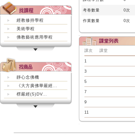
考卷數量
0次
經教修持學程
作業數量
0次
美術學程
佛教藝術應用學程
課次
課堂
1
3
靜心念佛機
5
《大方廣佛華嚴經...
7
楞嚴經(5)DV...
9
11