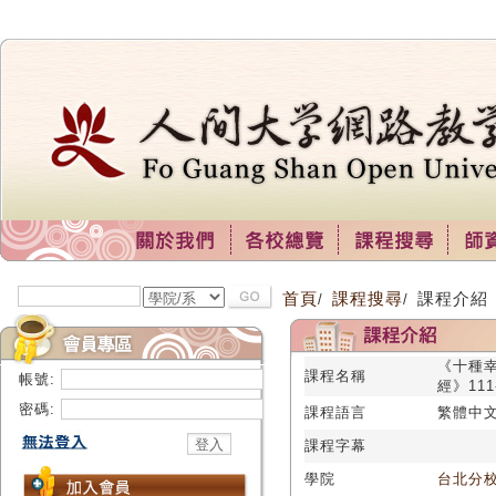
首頁
課程搜尋
課程介紹
/
/
《十種
課程名稱
帳號:
經》111-
密碼:
課程語言
繁體中
課程字幕
學院
台北分