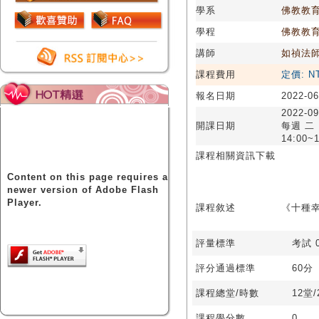
學系
佛教教
學程
佛教教
講師
如禎法
課程費用
定價: N
報名日期
2022-06
2022-09
開課日期
每週 二
14:00~1
課程相關資訊下載
Content on this page requires a
newer version of Adobe Flash
Player.
課程敘述
《十種幸
評量標準
考試 0
評分通過標準
60分
課程總堂/時數
12堂
課程學分數
0