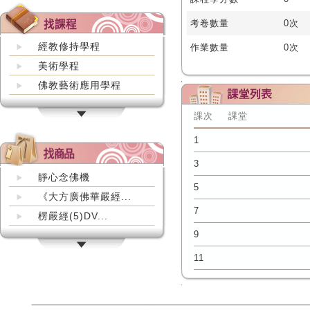
考卷數量
0次
經教修持學程
作業數量
0次
美術學程
佛教藝術應用學程
課次
課堂
1
3
靜心念佛機
5
《大方廣佛華嚴經...
7
楞嚴經(5)DV...
9
11