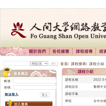
首頁
課程搜尋
課程介紹
/
/
課程名稱
2022-
帳號:
課程語言
繁體中
密碼:
課程字幕
學院
台中分