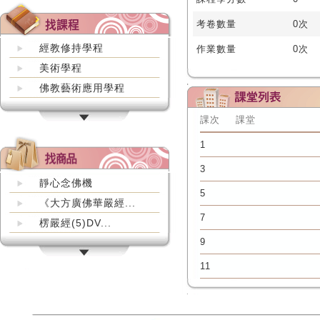
考卷數量
0次
經教修持學程
作業數量
0次
美術學程
佛教藝術應用學程
課次
課堂
1
3
靜心念佛機
5
《大方廣佛華嚴經...
7
楞嚴經(5)DV...
9
11