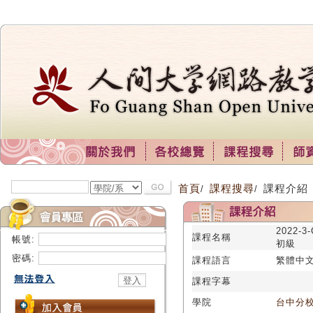
首頁
課程搜尋
課程介紹
/
/
2022-
課程名稱
帳號:
初級
密碼:
課程語言
繁體中
課程字幕
學院
台中分