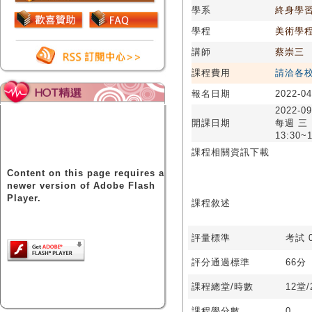
學系
終身學
學程
美術學
講師
蔡崇三
課程費用
請洽各
報名日期
2022-04
2022-09
開課日期
每週 三
13:30~1
課程相關資訊下載
Content on this page requires a
newer version of Adobe Flash
Player.
課程敘述
評量標準
考試 0
評分通過標準
66分
課程總堂/時數
12堂
課程學分數
0