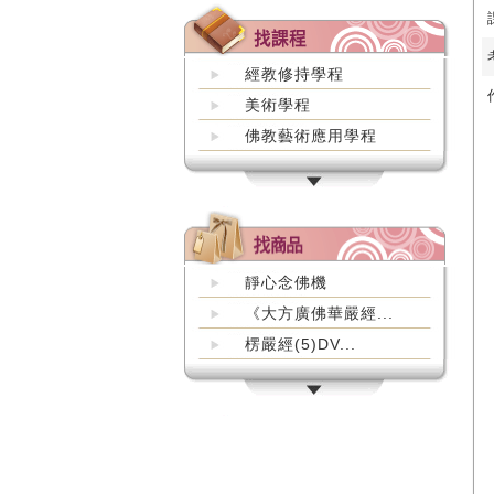
經教修持學程
美術學程
佛教藝術應用學程
靜心念佛機
《大方廣佛華嚴經...
楞嚴經(5)DV...