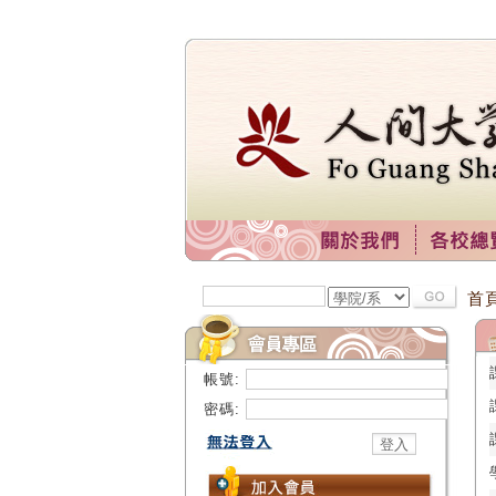
首
帳號:
密碼: