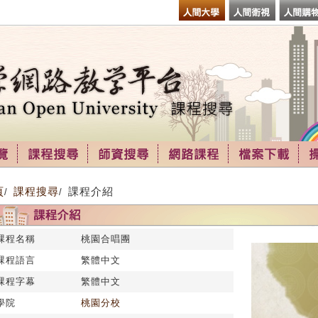
頁
課程搜尋
課程介紹
/
/
課程名稱
桃園合唱團
課程語言
繁體中文
課程字幕
繁體中文
學院
桃園分校