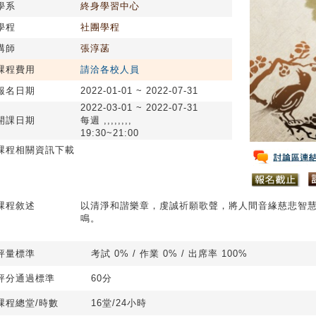
學系
終身學習中心
學程
社團學程
講師
張淳菡
課程費用
請洽各校人員
報名日期
2022-01-01 ~ 2022-07-31
2022-03-01 ~ 2022-07-31
開課日期
每週 ,,,,,,,,
19:30~21:00
課程相關資訊下載
課程敘述
以清淨和諧樂章，虔誠祈願歌聲，將人間音緣慈悲智
鳴。
評量標準
考試 0% / 作業 0% / 出席率 100%
評分通過標準
60分
課程總堂/時數
16堂/24小時