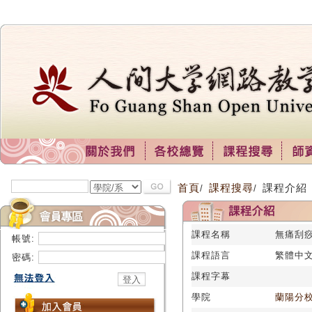
首頁
課程搜尋
課程介紹
/
/
課程名稱
無痛刮痧
帳號:
課程語言
繁體中
密碼:
課程字幕
學院
蘭陽分