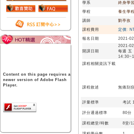
學系
終身學
學程
養生學
講師
劉亭孜
課程費用
定價: N
報名日期
2021-02
2021-02
開課日期
每週 五
14:30~1
課程相關資訊下載
Content on this page requires a
newer version of Adobe Flash
Player.
課程敘述
無痛刮痧
評量標準
考試 1
評分通過標準
80分
課程總堂/時數
8堂/
課程學分數
1