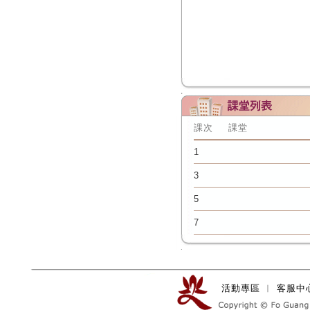
課次
課堂
1
3
5
7
活動專區
︱
客服中