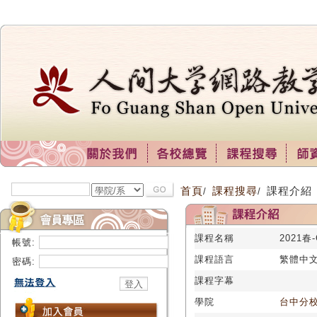
首頁
課程搜尋
課程介紹
/
/
課程名稱
2021春
帳號:
課程語言
繁體中
密碼:
課程字幕
學院
台中分