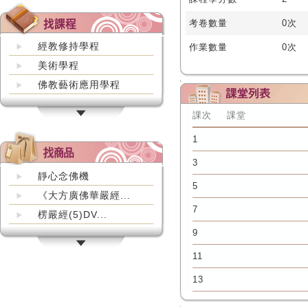
考卷數量
0次
經教修持學程
作業數量
0次
美術學程
佛教藝術應用學程
課次
課堂
1
3
靜心念佛機
5
《大方廣佛華嚴經...
7
楞嚴經(5)DV...
9
11
13