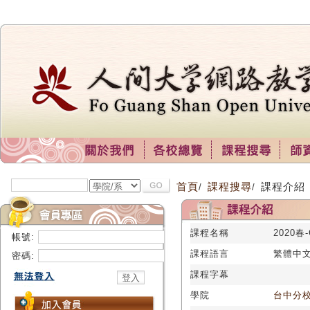
首頁
課程搜尋
課程介紹
/
/
課程名稱
2020春
帳號:
課程語言
繁體中
密碼:
課程字幕
學院
台中分