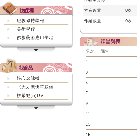
考卷數量
0次
經教修持學程
作業數量
0次
美術學程
佛教藝術應用學程
課次
課堂
1
3
靜心念佛機
5
《大方廣佛華嚴經...
7
楞嚴經(5)DV...
9
11
13
15