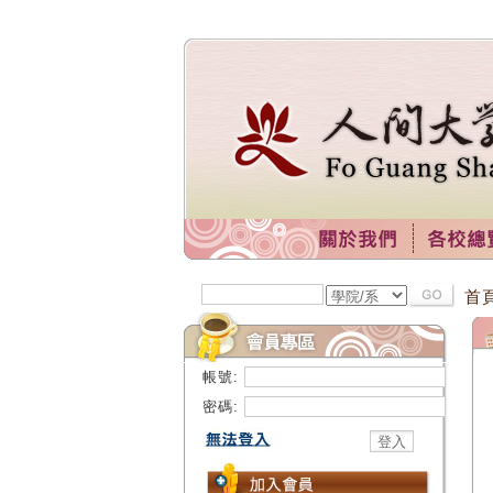
首
帳號:
密碼: