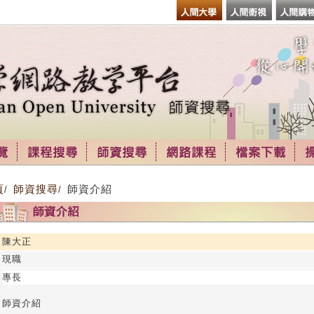
頁
師資搜尋
師資介紹
/
/
陳大正
現職
專長
師資介紹