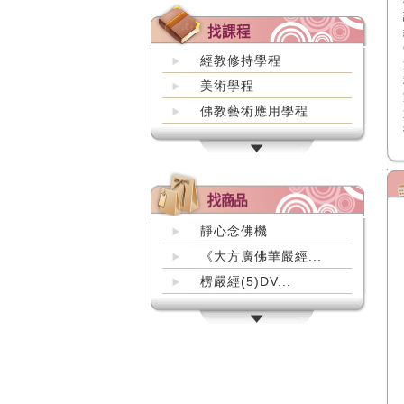
經教修持學程
美術學程
佛教藝術應用學程
靜心念佛機
《大方廣佛華嚴經...
楞嚴經(5)DV...